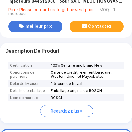
injecteurs 0445120361 pour SAIC-IVECO HONGYAN
5801479314
Prix：Please contact us to get newest price.
MOQ：1
morceau
meilleur prix
Contactez
Description De Produit
Certification
100% Genuine and Brand New
Conditions de
Carte de crédit, virement bancaire,
paiement
Western Union et Paypal. etc.
Délai de livraison
1-5 jours de travail
Détails d'emballage
Emballage original de BOSCH
Nom de marque
BOSCH
Regardez plus