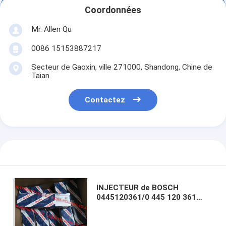
Coordonnées
Mr. Allen Qu
0086 15153887217
Secteur de Gaoxin, ville 271000, Shandong, Chine de
Taian
Contactez
INJECTEUR de BOSCH
0445120361/0 445 120 361
injecteurs 0445120361 pour
SAIC-IVECO HONGYAN
5801479314