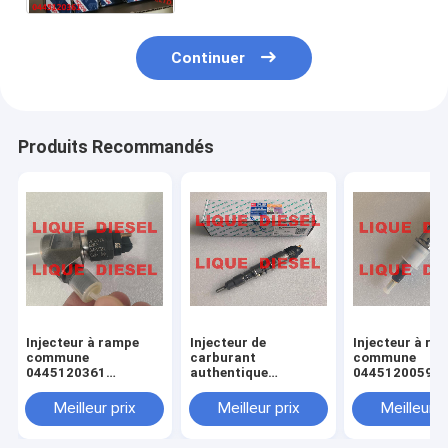
Continuer
Produits Recommandés
Injecteur à rampe
Injecteur de
Injecteur à ra
commune
carburant
commune
0445120361
authentique
0445120059
445120361 0 445
445120290
0445120231 0
120 361 5801479314
0445120290 0 445
120 059 0 445
Meilleur prix
Meilleur prix
Meilleur p
120 290 L4700-
231 pour 4945
1112100A-A38
3976372 5263
L47001112100AA38