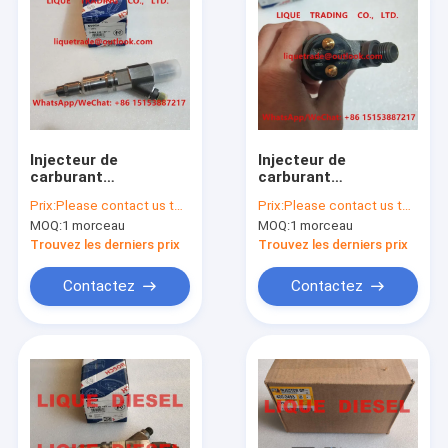
Injecteur de
Injecteur de
carburant
carburant
0445120157, 0 445
0445120157, 0 445
Prix:
Please contact us to get newest price.
Prix:
Please contact us to get newest price.
120 157, 0445 120
120 157, 0445 120
MOQ:
1 morceau
MOQ:
1 morceau
157 de BOSCH pour
157, 504255185,
SAIC-IVECO
504255185 de BOSCH
Trouvez les derniers prix
Trouvez les derniers prix
HONGYAN
504255185, FIAT
Contactez
Contactez
504255185
Aperçu
Produits
A propos de nous