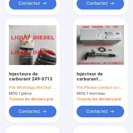
Contactez
Contactez
Injecteurs de
Injecteur de
carburant 249-0713
carburant
A2C59511364,
Prix:
WhatsApp/WeChat: +86-15153887217
Prix:
Please contact us to get newest price.
5WS40249 de VDO
MOQ:
1 pièce
MOQ:
1 morceau
pour FORD 4H2Q-
9K546-AF, LAND
Trouvez les derniers prix
Trouvez les derniers prix
ROVER LR006495
Contactez
Contactez