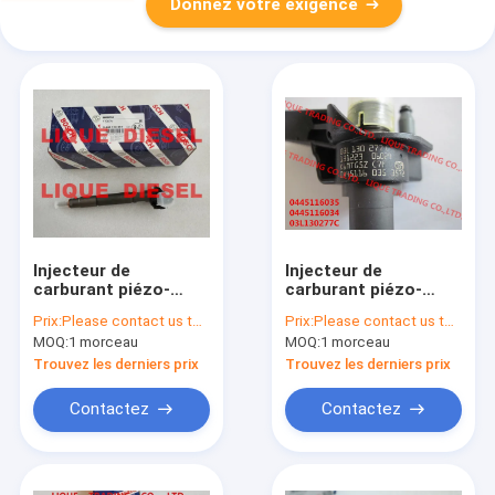
Donnez votre exigence
Injecteur de
Injecteur de
carburant piézo-
carburant piézo-
électrique
électrique
Prix:
Please contact us to get newest price.
Prix:
Please contact us to get newest price.
0445115067,
0445116035,
MOQ:
1 morceau
MOQ:
1 morceau
0445115049, 0 445
0445116034, 0 445
115 067, 0 445 115
116 035, 0 445 116
Trouvez les derniers prix
Trouvez les derniers prix
049, 68042029AA, VM
034 de BOSCH pour
15062058F,
VW 03L130277C
Contactez
Contactez
68042029AA de
BOSCH