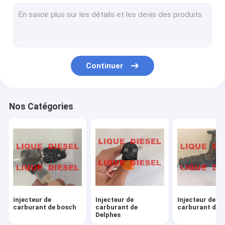
Gicleurs d'essence de BOSCH-DELPHI-DENSO
D'autres gicleurs d'essence
Pompes de BOSCH-DELPHI-DENSO
Continuer
D'autres pompes
Valves communes de rail
Nos Catégories
Capteurs communs de rail
kits de réparation
Turbocompresseur
D'autres pièces
injecteur de
Injecteur de
Injecteur de
carburant de bosch
carburant de
carburant de
Delphes