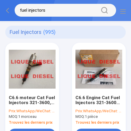
Fuel Injectors
(995)
C6.6 moteur Cat Fuel
C6.6 Engine Cat Fuel
Injectors 321-3600,
Injectors 321-3600
3213600 Perkins Fuel
3213600 Perkins Fuel
Prix:
WhatsApp/WeChat: +86-15153887217
Prix:
WhatsApp/WeChat: +86-15153887217
Injectors 2645A752,
Injectors 2645A753
MOQ:
1 morceau
MOQ:
1 pièce
2645A753
Trouvez les derniers prix
Trouvez les derniers prix