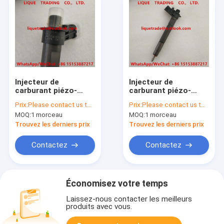
Injecteur de
Injecteur de
carburant piézo-
carburant piézo-
électrique
électrique
Prix:
Please contact us to get newest price.
Prix:
Please contact us to get newest price.
0445115067,
0445115067,
MOQ:
1 morceau
MOQ:
1 morceau
0445115049 de
0445115049, 0 445
BOSCH pour la JEEP,
115 067, 0 445 115
Trouvez les derniers prix
Trouvez les derniers prix
DODGE 68042029AA,
049, 68042029AA, VM
VM 15062058F,
15062058F,
Contactez
Contactez
CHRYSLER
68042029AA de
68042029AA
BOSCH
Économisez votre temps
Laissez-nous contacter les meilleurs
produits avec vous.