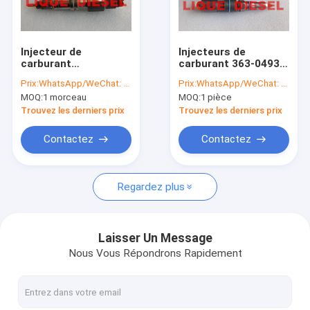
Visite d'usine
Contrôle de la qualité
Injecteur de
Injecteurs de
carburant
carburant 363-0493
Contact
0445120157 de
456-3493 20R-5036
Prix:
WhatsApp/WeChat: +86-15153887217
Prix:
WhatsApp/WeChat: +86-15153887217
BOSCH 0 445 120 157
Injecteurs de rail
MOQ:
1 morceau
MOQ:
1 pièce
0445 120 157 pour
commun 3630493
Demande de soumission
SAIC-IVECO
4563493 20R5036
Trouvez les derniers prix
Trouvez les derniers prix
HONGYAN
504255185, FIAT
Contactez
Contactez
504255185
injecteur de carburant de bosch
Regardez plus
Injecteur de carburant de Delphes
Injecteur de carburant de DENSO
Laisser Un Message
Nous Vous Répondrons Rapidement
Cat Fuel Injector
L'autre injecteur