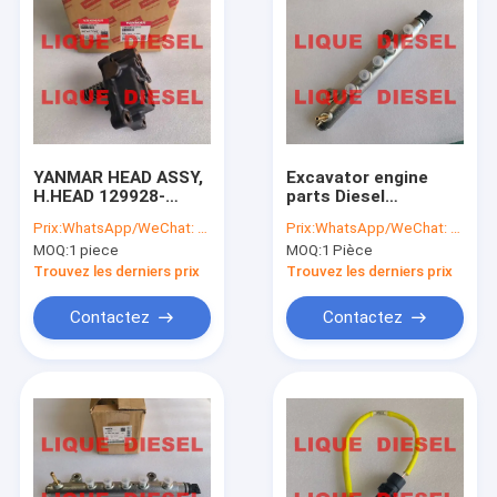
YANMAR HEAD ASSY,
Excavator engine
H.HEAD 129928-
parts Diesel
51740 729906-51420
Common Rail Tube
Prix:
WhatsApp/WeChat: +86-15153887217
Prix:
WhatsApp/WeChat: +86-15153887217
12992851740
0445224040
MOQ:
1 piece
MOQ:
1 Pièce
72990651420
0445223002
044522406
Trouvez les derniers prix
Trouvez les derniers prix
32G6100901 Suit
Kobelco SK130-8
Contactez
Contactez
SK140-8
Aperçu
Produits
A propos de nous