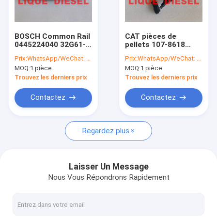
Visite d'usine
Contrôle de la qualité
BOSCH Common Rail
CAT pièces de
0445224040 32G61-
pellets 107-8618
Contact
00901 0 445 224 040
1078618 Capteur de
Prix:
WhatsApp/WeChat: +86-15153887217
Prix:
WhatsApp/WeChat: +86-15153887217
32G6100901
température de l'eau
MOQ:
1 pièce
MOQ:
1 pièce
445224040
pour E320D E330D
Demande de soumission
Trouvez les derniers prix
Trouvez les derniers prix
Contactez
Contactez
injecteur de carburant de bosch
Regardez plus
Injecteur de carburant de Delphes
Injecteur de carburant de DENSO
Laisser Un Message
Nous Vous Répondrons Rapidement
Cat Fuel Injector
L'autre injecteur