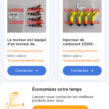
Le moteur est équipé
Injecteur de
d'un moteur de
carburant 23250-
commande à
28050 / 23209-28050
Prix:
WhatsApp/WeChat: +86-15153887217
Prix:
WhatsApp/WeChat: +86-15153887217
commande
MOQ:
1 pièce
MOQ:
1 pièce
numérique.
Trouvez les derniers prix
Trouvez les derniers prix
Contactez
Contactez
Économisez votre temps
Laissez-nous contacter les meilleurs
produits avec vous.