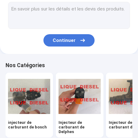
Gicleurs d'essence de BOSCH-DELPHI-DENSO
D'autres gicleurs d'essence
Pompes de BOSCH-DELPHI-DENSO
Continuer
D'autres pompes
Valves communes de rail
Nos Catégories
Capteurs communs de rail
kits de réparation
Turbocompresseur
D'autres pièces
injecteur de
Injecteur de
Injecteur de
carburant de bosch
carburant de
carburant de
Delphes