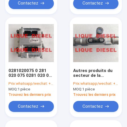
Contactez
Contactez
0281020075 0 281
Autres produits du
020 075 0281 020 075
secteur de la
Véritable et neuf
construction et de
Prix:
whatsapp/wechat: +86-15153887217
Prix:
whatsapp/wechat: +86-15153887217
l'aménagement
MOQ:
1 pièce
MOQ:
1 pièce
Trouvez les derniers prix
Trouvez les derniers prix
Contactez
Contactez