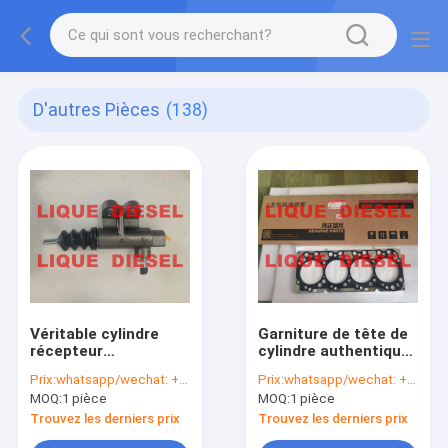
D'autres Pièces
(138)
Véritable cylindre
Garniture de tête de
récepteur
cylindre authentique
d'embrayage
4946620
Prix:
whatsapp/wechat: +86-15153887217
Prix:
whatsapp/wechat: +86-15153887217
1609000-K06E-B1
MOQ:
1 pièce
MOQ:
1 pièce
1609000K06EB1
Trouvez les derniers prix
Trouvez les derniers prix