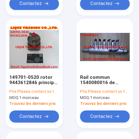
Contactez
Contactez
149701-0520 rotor
Rail commun
9443612846 principal
1540080016 de
pour Mitsubishi
DENSO pour
Prix:
Please contact us to get newest price.
Prix:
Please contact us to get newest price.
Pajero 4M41
l'injecteur 095000-
MOQ:
1 morceau
MOQ:
1 morceau
6700 095000-6701
095000-670#
Trouvez les derniers prix
Trouvez les derniers prix
Contactez
Contactez