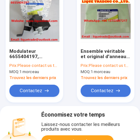
Modulateur
Ensemble véritable
6655404197,
et original d'anneau
A6655404197
de piston de
Prix:
Please contact us to get newest price.
Prix:
Please contact us to get newest price.
MODULATEUR ASSY-
665030052A Ring
MOQ:
1 morceau
MOQ:
1 morceau
VACUUM de vide de
Set-Piston
DELPHES
A665030052A pour
Trouvez les derniers prix
Trouvez les derniers prix
SSANGYONG
SSANGYONG
Contactez
Contactez
Économisez votre temps
Laissez-nous contacter les meilleurs
produits avec vous.