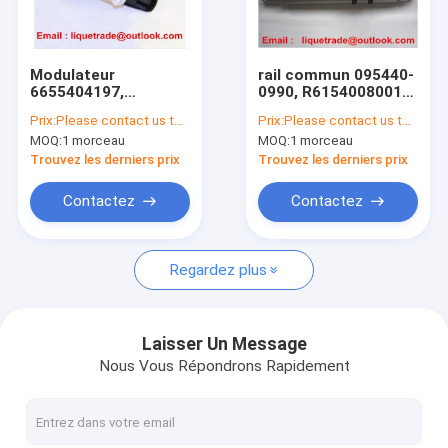
Visite d'usine
Contrôle de la qualité
Modulateur
rail commun 095440-
6655404197,
0990, R61540080016,
Contact
A6655404197 de vide
61540080016, tuyau
Prix:
Please contact us to get newest price.
Prix:
Please contact us to get newest price.
de DELPHI Genuine
commun 095440-099
MOQ:
1 morceau
MOQ:
1 morceau
SSANGYONG
de rail pour WEICHAI
Demande de soumission
Trouvez les derniers prix
Trouvez les derniers prix
Contactez
Contactez
injecteur de carburant de bosch
Regardez plus
Injecteur de carburant de Delphes
Injecteur de carburant de DENSO
Laisser Un Message
Nous Vous Répondrons Rapidement
Cat Fuel Injector
L'autre injecteur