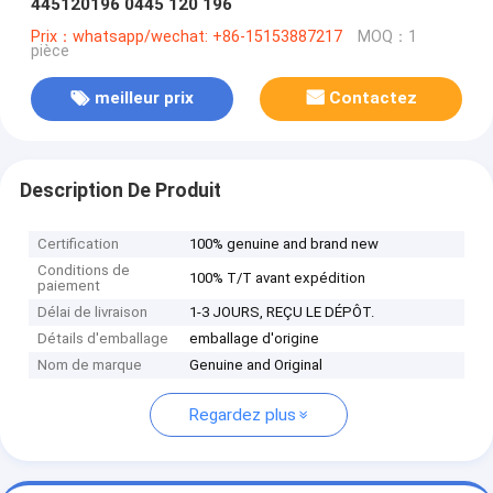
445120196 0445 120 196
Prix：whatsapp/wechat: +86-15153887217
MOQ：1
pièce
meilleur prix
Contactez
Description De Produit
Certification
100% genuine and brand new
Conditions de
100% T/T avant expédition
paiement
Délai de livraison
1-3 JOURS, REÇU LE DÉPÔT.
Détails d'emballage
emballage d'origine
Nom de marque
Genuine and Original
Regardez plus