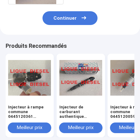
Continuer
Produits Recommandés
Injecteur à rampe
Injecteur de
Injecteur à ra
commune
carburant
commune
0445120361
authentique
0445120059
445120361 0 445
445120290
0445120231 0
120 361 5801479314
0445120290 0 445
120 059 0 445
Meilleur prix
Meilleur prix
Meilleur p
120 290 L4700-
231 pour 4945
1112100A-A38
3976372 5263
L47001112100AA38