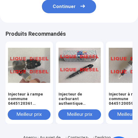
Continuer
Produits Recommandés
Injecteur à rampe
Injecteur de
Injecteur à ra
commune
carburant
commune
0445120361
authentique
0445120059
445120361 0 445
445120290
0445120231 0
120 361 5801479314
0445120290 0 445
120 059 0 445
Meilleur prix
Meilleur prix
Meilleur p
120 290 L4700-
231 pour 4945
1112100A-A38
3976372 5263
L47001112100AA38
L4700-A-A38
Aperçu
Au sujet de
Contactez-
Desktop