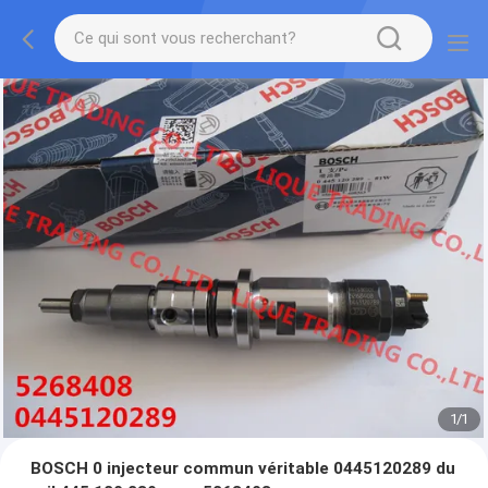
1
/
1
BOSCH 0 injecteur commun véritable 0445120289 du