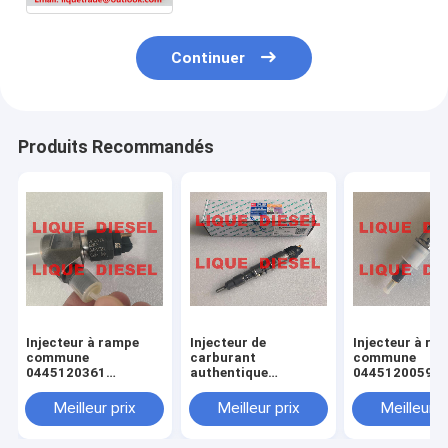
Continuer
Produits Recommandés
Injecteur à rampe
Injecteur de
Injecteur à ra
commune
carburant
commune
0445120361
authentique
0445120059
445120361 0 445
445120290
0445120231 0
120 361 5801479314
0445120290 0 445
120 059 0 445
Meilleur prix
Meilleur prix
Meilleur p
120 290 L4700-
231 pour 4945
1112100A-A38
3976372 5263
L47001112100AA38