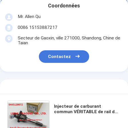
Coordonnées
Mr. Allen Qu
0086 15153887217
Secteur de Gaoxin, ville 271000, Shandong, Chine de
Taian
Contactez
Injecteur de carburant
commun VÉRITABLE de rail de
BOSCH 0445120072/0 445 120
072 pour MITSUBISHI 4M50
ME225416