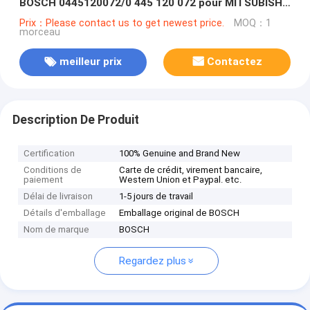
BOSCH 0445120072/0 445 120 072 pour MITSUBISHI
4M50 ME225416
Prix：Please contact us to get newest price.
MOQ：1
morceau
meilleur prix
Contactez
Description De Produit
Certification
100% Genuine and Brand New
Conditions de
Carte de crédit, virement bancaire,
paiement
Western Union et Paypal. etc.
Délai de livraison
1-5 jours de travail
Détails d'emballage
Emballage original de BOSCH
Nom de marque
BOSCH
Regardez plus