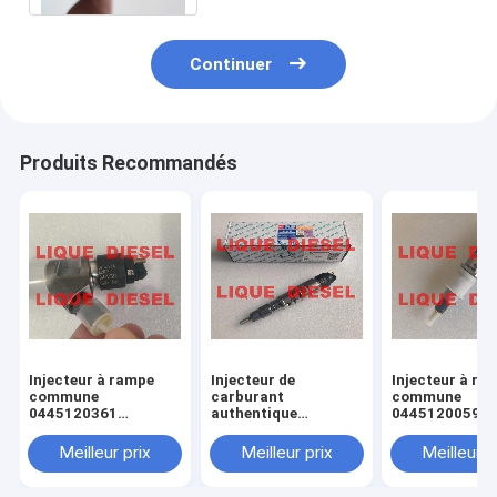
Continuer
Produits Recommandés
Injecteur à rampe
Injecteur de
Injecteur à ra
commune
carburant
commune
0445120361
authentique
0445120059
445120361 0 445
445120290
0445120231 0
120 361 5801479314
0445120290 0 445
120 059 0 445
Meilleur prix
Meilleur prix
Meilleur p
120 290 L4700-
231 pour 4945
1112100A-A38
3976372 5263
L47001112100AA38