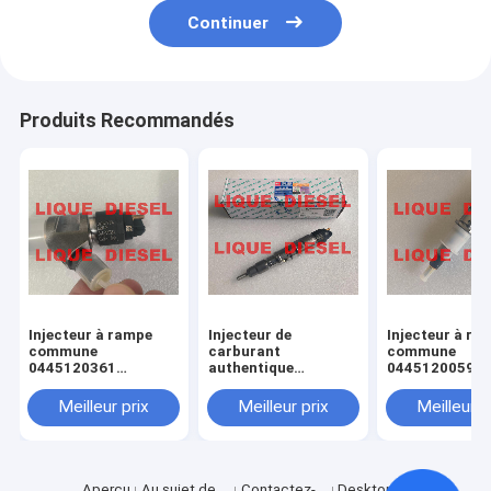
Continuer
Produits Recommandés
Injecteur à rampe
Injecteur de
Injecteur à ra
commune
carburant
commune
0445120361
authentique
0445120059
445120361 0 445
445120290
0445120231 0
120 361 5801479314
0445120290 0 445
120 059 0 445
Meilleur prix
Meilleur prix
Meilleur p
120 290 L4700-
231 pour 4945
1112100A-A38
3976372 5263
L47001112100AA38
L4700-A-A38
Aperçu
Au sujet de
Contactez-
Desktop