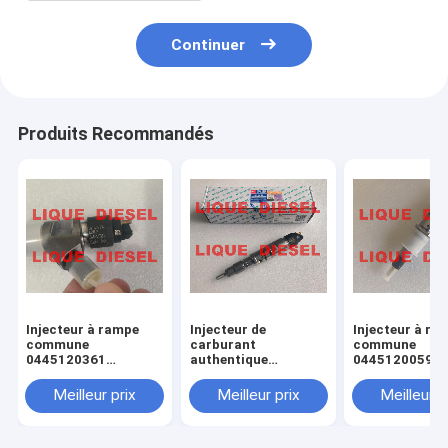
Continuer
Produits Recommandés
Injecteur à rampe
Injecteur de
Injecteur à ra
commune
carburant
commune
0445120361
authentique
0445120059
445120361 0 445
445120290
0445120231 0
120 361 5801479314
0445120290 0 445
120 059 0 445
Meilleur prix
Meilleur prix
Meilleur p
120 290 L4700-
231 pour 4945
1112100A-A38
3976372 5263
L47001112100AA38