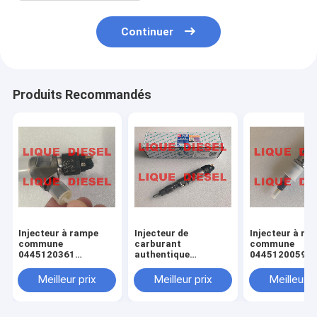
Continuer
Produits Recommandés
Injecteur à rampe
Injecteur de
Injecteur à ra
commune
carburant
commune
0445120361
authentique
0445120059
445120361 0 445
445120290
0445120231 0
120 361 5801479314
0445120290 0 445
120 059 0 445
Meilleur prix
Meilleur prix
Meilleur p
120 290 L4700-
231 pour 4945
1112100A-A38
3976372 5263
L47001112100AA38