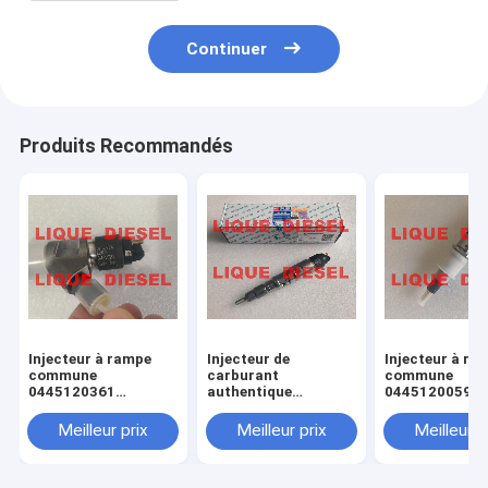
Continuer
Produits Recommandés
Injecteur à rampe
Injecteur de
Injecteur à ra
commune
carburant
commune
0445120361
authentique
0445120059
445120361 0 445
445120290
0445120231 0
120 361 5801479314
0445120290 0 445
120 059 0 445
Meilleur prix
Meilleur prix
Meilleur p
120 290 L4700-
231 pour 4945
1112100A-A38
3976372 5263
L47001112100AA38