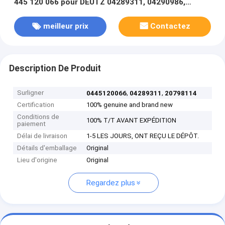
445 120 066 pour DEUTZ 04289311, 04290986,
20798114
meilleur prix
Contactez
Description De Produit
Surligner
,
,
0445120066
04289311
20798114
Certification
100% genuine and brand new
Conditions de
100% T/T AVANT EXPÉDITION
paiement
Délai de livraison
1-5 LES JOURS, ONT REÇU LE DÉPÔT.
Détails d'emballage
Original
Lieu d'origine
Original
Regardez plus