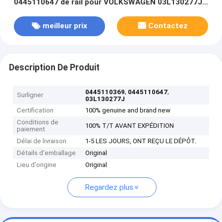
0445110647 de rail pour VOLKSWAGEN 03L130277J,
03L130277Q
meilleur prix
Contactez
Description De Produit
,
,
0445110369
0445110647
Surligner
03L130277J
Certification
100% genuine and brand new
Conditions de
100% T/T AVANT EXPÉDITION
paiement
Délai de livraison
1-5 LES JOURS, ONT REÇU LE DÉPÔT.
Détails d'emballage
Original
Lieu d'origine
Original
Regardez plus