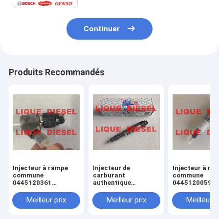
Continuer
Produits Recommandés
Injecteur à rampe
Injecteur de
Injecteur à ra
commune
carburant
commune
0445120361
authentique
0445120059
445120361 0 445
445120290
0445120231 0
120 361 5801479314
0445120290 0 445
120 059 0 445
Meilleur prix
Meilleur prix
Meilleur p
120 290 L4700-
231 pour 4945
1112100A-A38
3976372 5263