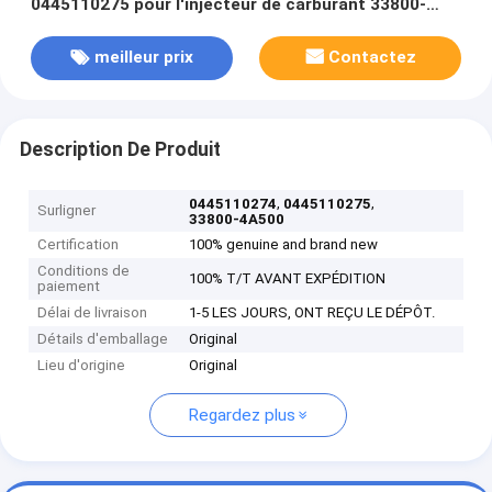
0445110275 pour l'injecteur de carburant 33800-
4A500 de HYUNDAI
meilleur prix
Contactez
Description De Produit
,
,
0445110274
0445110275
Surligner
33800-4A500
Certification
100% genuine and brand new
Conditions de
100% T/T AVANT EXPÉDITION
paiement
Délai de livraison
1-5 LES JOURS, ONT REÇU LE DÉPÔT.
Détails d'emballage
Original
Lieu d'origine
Original
Regardez plus