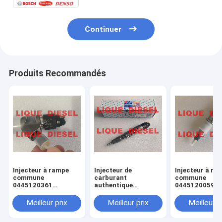
Continuer
Produits Recommandés
Injecteur à rampe
Injecteur de
Injecteur à ra
commune
carburant
commune
0445120361
authentique
0445120059
445120361 0 445
445120290
0445120231 0
120 361 5801479314
0445120290 0 445
120 059 0 445
Meilleur prix
Meilleur prix
Meilleur p
120 290 L4700-
231 pour 4945
1112100A-A38
3976372 5263