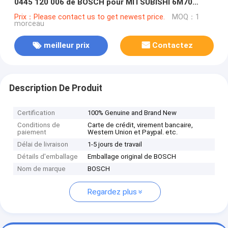
0445 120 006 de BOSCH pour MITSUBISHI 6M70
ME355278
Prix：Please contact us to get newest price.
MOQ：1
morceau
meilleur prix
Contactez
Description De Produit
Certification
100% Genuine and Brand New
Conditions de
Carte de crédit, virement bancaire,
paiement
Western Union et Paypal. etc.
Délai de livraison
1-5 jours de travail
Détails d'emballage
Emballage original de BOSCH
Nom de marque
BOSCH
Regardez plus