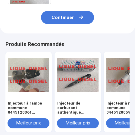
Continuer
Produits Recommandés
Injecteur à rampe
Injecteur de
Injecteur à ra
commune
carburant
commune
0445120361
authentique
0445120059
445120361 0 445
445120290
0445120231 0
120 361 5801479314
0445120290 0 445
120 059 0 445
Meilleur prix
Meilleur prix
Meilleur p
120 290 L4700-
231 pour 4945
1112100A-A38
3976372 5263
L47001112100AA38