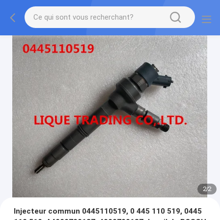
2
/
2
Injecteur commun 0445110519, 0 445 110 519, 0445