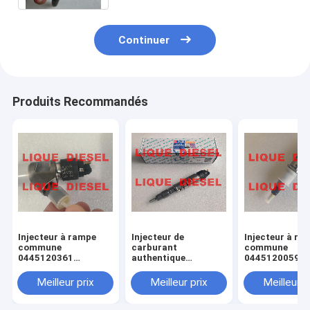
Continuer
Produits Recommandés
Injecteur à rampe
Injecteur de
Injecteur à ra
commune
carburant
commune
0445120361
authentique
0445120059
445120361 0 445
445120290
0445120231 0
120 361 5801479314
0445120290 0 445
120 059 0 445
Meilleur prix
Meilleur prix
Meilleur p
120 290 L4700-
231 pour 4945
1112100A-A38
3976372 5263
L47001112100AA38