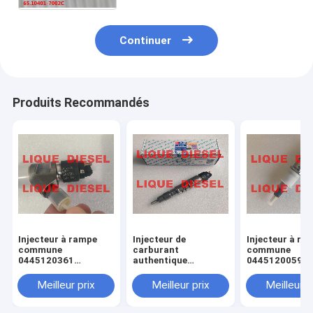
Continuer
Produits Recommandés
Injecteur à rampe
Injecteur de
Injecteur à ra
commune
carburant
commune
0445120361
authentique
0445120059
445120361 0 445
445120290
0445120231 0
120 361 5801479314
0445120290 0 445
120 059 0 445
Meilleur prix
Meilleur prix
Meilleur p
120 290 L4700-
231 pour 4945
1112100A-A38
3976372 5263
L47001112100AA38