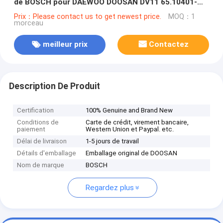
de BOSCH pour DAEWOO DOOSAN DV11 65.10401-
7002C, 65.10401-7002
Prix：Please contact us to get newest price.
MOQ：1
morceau
meilleur prix
Contactez
Description De Produit
Certification
100% Genuine and Brand New
Conditions de
Carte de crédit, virement bancaire,
paiement
Western Union et Paypal. etc.
Délai de livraison
1-5 jours de travail
Détails d'emballage
Emballage original de DOOSAN
Nom de marque
BOSCH
Regardez plus