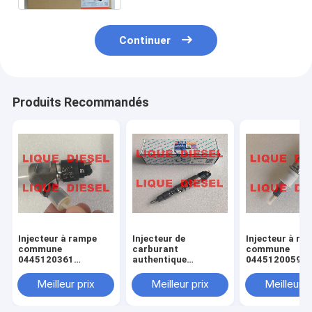
Continuer
Produits Recommandés
Injecteur à rampe
Injecteur de
Injecteur à ra
commune
carburant
commune
0445120361
authentique
0445120059
445120361 0 445
445120290
0445120231 0
120 361 5801479314
0445120290 0 445
120 059 0 445
Meilleur prix
Meilleur prix
Meilleur p
120 290 L4700-
231 pour 4945
1112100A-A38
3976372 5263
L47001112100AA38