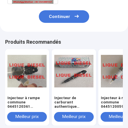
Continuer
Produits Recommandés
Injecteur à rampe
Injecteur de
Injecteur à ra
commune
carburant
commune
0445120361
authentique
0445120059
445120361 0 445
445120290
0445120231 0
120 361 5801479314
0445120290 0 445
120 059 0 445
Meilleur prix
Meilleur prix
Meilleur p
120 290 L4700-
231 pour 4945
1112100A-A38
3976372 5263
L47001112100AA38