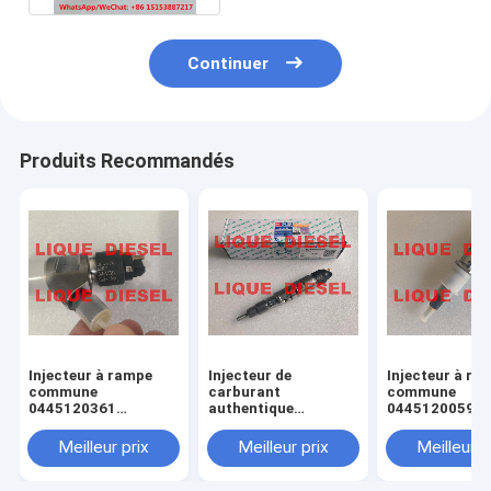
Continuer
Produits Recommandés
Injecteur à rampe
Injecteur de
Injecteur à ra
commune
carburant
commune
0445120361
authentique
0445120059
445120361 0 445
445120290
0445120231 0
120 361 5801479314
0445120290 0 445
120 059 0 445
Meilleur prix
Meilleur prix
Meilleur p
120 290 L4700-
231 pour 4945
1112100A-A38
3976372 5263
L47001112100AA38