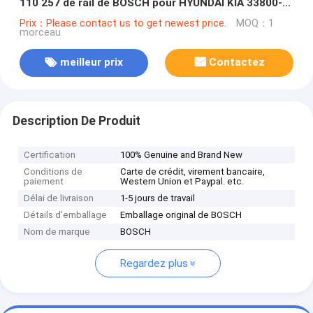
110 257 de rail de BOSCH pour HYUNDAI KIA 33800-
27400, 3380027400
Prix：Please contact us to get newest price.
MOQ：1
morceau
meilleur prix
Contactez
Description De Produit
Certification
100% Genuine and Brand New
Conditions de
Carte de crédit, virement bancaire,
paiement
Western Union et Paypal. etc.
Délai de livraison
1-5 jours de travail
Détails d'emballage
Emballage original de BOSCH
Nom de marque
BOSCH
Regardez plus