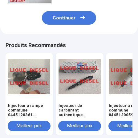
Continuer
Produits Recommandés
Injecteur à rampe
Injecteur de
Injecteur à ra
commune
carburant
commune
0445120361
authentique
0445120059
445120361 0 445
445120290
0445120231 0
120 361 5801479314
0445120290 0 445
120 059 0 445
Meilleur prix
Meilleur prix
Meilleur p
120 290 L4700-
231 pour 4945
1112100A-A38
3976372 5263
L47001112100AA38