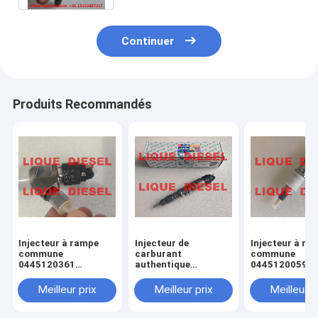
Continuer
Produits Recommandés
Injecteur à rampe
Injecteur de
Injecteur à ra
commune
carburant
commune
0445120361
authentique
0445120059
445120361 0 445
445120290
0445120231 0
120 361 5801479314
0445120290 0 445
120 059 0 445
Meilleur prix
Meilleur prix
Meilleur p
120 290 L4700-
231 pour 4945
1112100A-A38
3976372 5263
L47001112100AA38