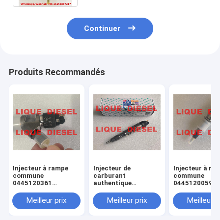
Continuer
Produits Recommandés
Injecteur à rampe
Injecteur de
Injecteur à ra
commune
carburant
commune
0445120361
authentique
0445120059
445120361 0 445
445120290
0445120231 0
120 361 5801479314
0445120290 0 445
120 059 0 445
Meilleur prix
Meilleur prix
Meilleur p
120 290 L4700-
231 pour 4945
1112100A-A38
3976372 5263
L47001112100AA38