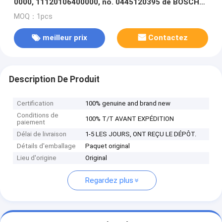
0000, 11120106400000, no. 0445120395 de BOSCH
d'échange
MOQ：1pcs
meilleur prix
Contactez
Description De Produit
Certification
100% genuine and brand new
Conditions de
100% T/T AVANT EXPÉDITION
paiement
Délai de livraison
1-5 LES JOURS, ONT REÇU LE DÉPÔT.
Détails d'emballage
Paquet original
Lieu d'origine
Original
Regardez plus