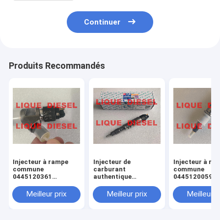
Continuer
Produits Recommandés
Injecteur à rampe
Injecteur de
Injecteur à ra
commune
carburant
commune
0445120361
authentique
0445120059
445120361 0 445
445120290
0445120231 0
120 361 5801479314
0445120290 0 445
120 059 0 445
Meilleur prix
Meilleur prix
Meilleur p
120 290 L4700-
231 pour 4945
1112100A-A38
3976372 5263
L47001112100AA38