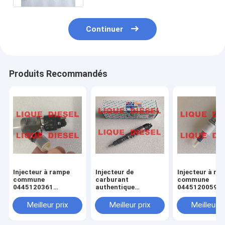
Continuer
Produits Recommandés
Injecteur à rampe
Injecteur de
Injecteur à ra
commune
carburant
commune
0445120361
authentique
0445120059
445120361 0 445
445120290
0445120231 0
120 361 5801479314
0445120290 0 445
120 059 0 445
Meilleur prix
Meilleur prix
Meilleur p
120 290 L4700-
231 pour 4945
1112100A-A38
3976372 5263
L47001112100AA38