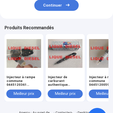
Continuer
Produits Recommandés
Injecteur à rampe
Injecteur de
Injecteur à ra
commune
carburant
commune
0445120361
authentique
0445120059
445120361 0 445
445120290
0445120231 0
120 361 5801479314
0445120290 0 445
120 059 0 445
Meilleur prix
Meilleur prix
Meilleur p
120 290 L4700-
231 pour 4945
1112100A-A38
3976372 5263
L47001112100AA38
L4700-A-A38
Aperçu
Au sujet de
Contactez-
Desktop