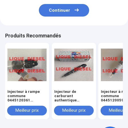
Continuer
Produits Recommandés
Injecteur à rampe
Injecteur de
Injecteur à ra
commune
carburant
commune
0445120361
authentique
0445120059
445120361 0 445
445120290
0445120231 0
120 361 5801479314
0445120290 0 445
120 059 0 445
Meilleur prix
Meilleur prix
Meilleur p
120 290 L4700-
231 pour 4945
1112100A-A38
3976372 5263
L47001112100AA38
L4700-A-A38