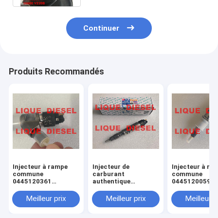
Continuer
Produits Recommandés
Injecteur à rampe
Injecteur de
Injecteur à ra
commune
carburant
commune
0445120361
authentique
0445120059
445120361 0 445
445120290
0445120231 0
120 361 5801479314
0445120290 0 445
120 059 0 445
Meilleur prix
Meilleur prix
Meilleur p
120 290 L4700-
231 pour 4945
1112100A-A38
3976372 5263
L47001112100AA38