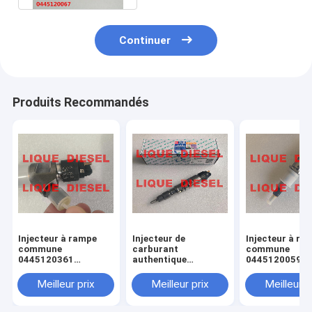
Continuer
Produits Recommandés
Injecteur à rampe
Injecteur de
Injecteur à ra
commune
carburant
commune
0445120361
authentique
0445120059
445120361 0 445
445120290
0445120231 0
120 361 5801479314
0445120290 0 445
120 059 0 445
Meilleur prix
Meilleur prix
Meilleur p
120 290 L4700-
231 pour 4945
1112100A-A38
3976372 5263
L47001112100AA38