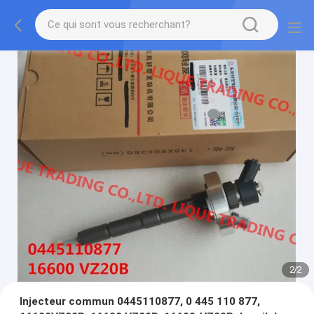
2
/
2
Injecteur commun 0445110877, 0 445 110 877,