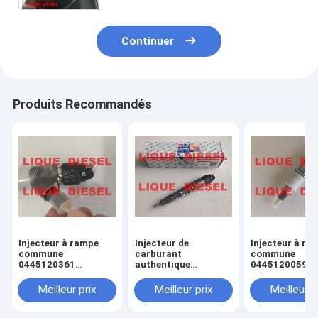
Continuer
Produits Recommandés
Injecteur à rampe
Injecteur de
Injecteur à ra
commune
carburant
commune
0445120361
authentique
0445120059
445120361 0 445
445120290
0445120231 0
120 361 5801479314
0445120290 0 445
120 059 0 445
Meilleur prix
Meilleur prix
Meilleur p
120 290 L4700-
231 pour 4945
1112100A-A38
3976372 5263
L47001112100AA38