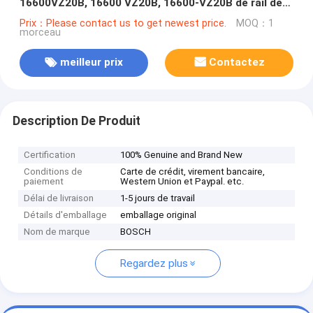
16600VZ20B, 16600 VZ20B, 16600-VZ20B de rail de
l'INJECTEUR 0445110877
Prix：Please contact us to get newest price.
MOQ：1
morceau
meilleur prix
Contactez
Description De Produit
Certification
100% Genuine and Brand New
Conditions de
Carte de crédit, virement bancaire,
paiement
Western Union et Paypal. etc.
Délai de livraison
1-5 jours de travail
Détails d'emballage
emballage original
Nom de marque
BOSCH
Regardez plus