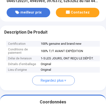
0445120231, 4945969, 3976372, 5263262 du rail 445
120 231
meilleur prix
Contactez
Description De Produit
Certification
100% genuine and brand new
Conditions de
100% T/T AVANT EXPÉDITION
paiement
Délai de livraison
1-5 LES JOURS, ONT REÇU LE DÉPÔT.
Détails d'emballage
Original
Lieu d'origine
Original
Regardez plus
Coordonnées