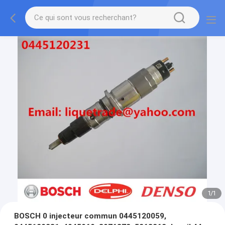
1
/
1
BOSCH 0 injecteur commun 0445120059,