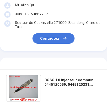
Mr. Allen Qu
0086 15153887217
Secteur de Gaoxin, ville 271000, Shandong, Chine de
Taian
Contactez
BOSCH 0 injecteur commun
0445120059, 0445120231,
4945969, 3976372, 5263262 du
rail 445 120 231