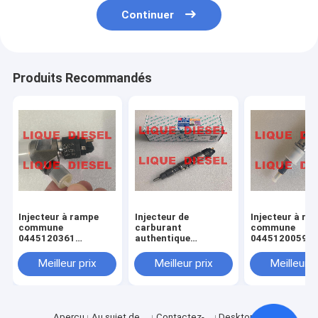
Continuer
Produits Recommandés
Injecteur à rampe
Injecteur de
Injecteur à ra
commune
carburant
commune
0445120361
authentique
0445120059
445120361 0 445
445120290
0445120231 0
120 361 5801479314
0445120290 0 445
120 059 0 445
Meilleur prix
Meilleur prix
Meilleur p
120 290 L4700-
231 pour 4945
1112100A-A38
3976372 5263
L47001112100AA38
L4700-A-A38
Aperçu
Au sujet de
Contactez-
Desktop