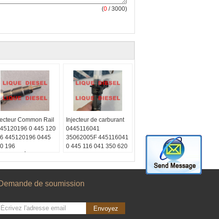
(
0
/ 3000)
jecteur Common Rail
Injecteur de carburant
45120196 0 445 120
0445116041
6 445120196 0445
35062005F 445116041
0 196
0 445 116 041 350 620
ype est là.:
Diesel
05F 0445116 041
quide2012
Skype est là.:
Diesel
chat:
liquide2012
8615153887217
Wechat:
Demande de soumission
hatsApp:
+86
008615153887217
153887217
WhatsApp:
+86
mail:
15153887217
Envoyez
quetrade@outlook.com
E-mail: