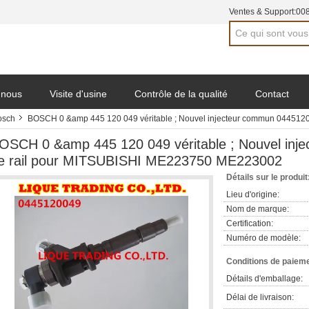
Ventes & Support:
00
 nous
Visite d'usine
Contrôle de la qualité
Contact
osch
BOSCH 0 &amp 445 120 049 véritable ; Nouvel injecteur commun 044512
OSCH 0 &amp 445 120 049 véritable ; Nouvel in
e rail pour MITSUBISHI ME223750 ME223002
Détails sur le produit
Lieu d'origine:
Nom de marque:
Certification:
Numéro de modèle:
Conditions de paieme
Détails d'emballage:
Délai de livraison: