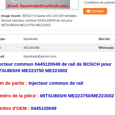
Conditions de paieme
Contact
Image Grand :
BOSCH 0 &amp 445 120 049 véritable ;
Nouvel injecteur commun 0445120049 de rail pour
MITSUBISHI ME223750 ME223002
ype:
liquetrade
Wechat:
:
841184386
Whatsapp:
ail:
liquetrade@yahoo.com
jecteur commun 0445120049 de rail de BOSCH pour
TSUBISHI ME223750 ME223002
m de partie :
Injecteur commun de rail
méro de la pièce :
MITSUBISHI ME223750/ME223002
mbre d'OEM :
0445120049