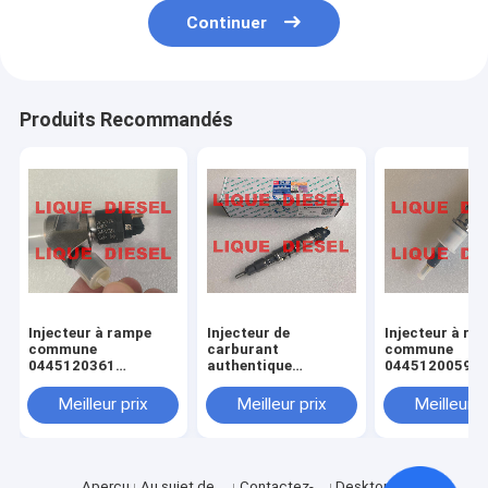
Continuer
Produits Recommandés
Injecteur à rampe
Injecteur de
Injecteur à ra
commune
carburant
commune
0445120361
authentique
0445120059
445120361 0 445
445120290
0445120231 0
120 361 5801479314
0445120290 0 445
120 059 0 445
Meilleur prix
Meilleur prix
Meilleur p
120 290 L4700-
231 pour 4945
1112100A-A38
3976372 5263
L47001112100AA38
L4700-A-A38
Aperçu
Au sujet de
Contactez-
Desktop