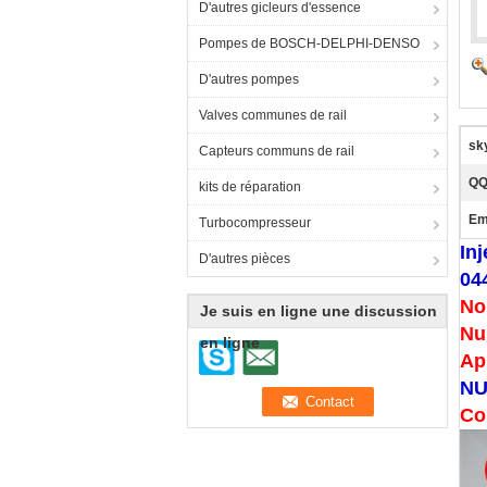
D'autres gicleurs d'essence
Pompes de BOSCH-DELPHI-DENSO
D'autres pompes
Valves communes de rail
sk
Capteurs communs de rail
QQ
kits de réparation
Em
Turbocompresseur
In
D'autres pièces
04
No
Je suis en ligne une discussion
Nu
en ligne
Ap
NU
Co