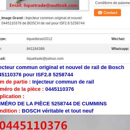
Conditions de paieme
Contact
Image Grand :
Injecteur commun original et nouvel
0445110376 de BOSCH de rail pour ISF2.8 5258744
ype:
liquediesel2012
Wechat:
:
841184386
Whatsapp:
ail:
liquetrade@yahoo.com
jecteur commun original et nouvel de rail de Bosch
45110376 pour ISF2.8 5258744
m de partie :
Injecteur commun de rail
méro de la pièce :
0445110376
plication :
MÉRO DE LA PIÈCE 5258744 DE CUMMINS
ndition :
BOSCH véritable et tout neuf