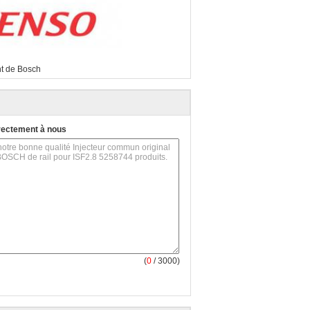
nt de Bosch
rectement à nous
(
0
/ 3000)