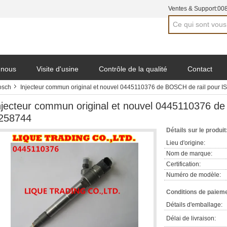
Ventes & Support:
00
 nous
Visite d'usine
Contrôle de la qualité
Contact
osch
Injecteur commun original et nouvel 0445110376 de BOSCH de rail pour 
njecteur commun original et nouvel 0445110376 de
258744
Détails sur le produit
Lieu d'origine:
Nom de marque:
Certification:
Numéro de modèle:
Conditions de paieme
Détails d'emballage:
Délai de livraison: