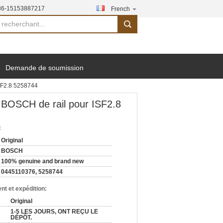
86-15153887217
French
search
Demande de soumission
ISF2.8 5258744
 BOSCH de rail pour ISF2.8
:
Original
BOSCH
100% genuine and brand new
0445110376, 5258744
nt et expédition:
Original
1-5 LES JOURS, ONT REÇU LE
DÉPÔT.