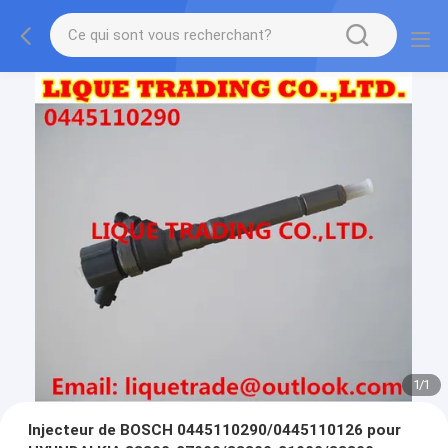
1
/
1
Injecteur de BOSCH 0445110290/0445110126 pour