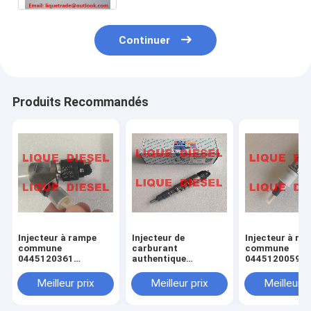
Continuer
Produits Recommandés
Injecteur à rampe
Injecteur de
Injecteur à ra
commune
carburant
commune
0445120361
authentique
0445120059
445120361 0 445
445120290
0445120231 0
120 361 5801479314
0445120290 0 445
120 059 0 445
Meilleur prix
Meilleur prix
Meilleur p
120 290 L4700-
231 pour 4945
1112100A-A38
3976372 5263
L47001112100AA38