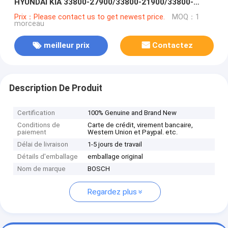
HYUNDAI KIA 33800-27900/33800-21900/33800-
27000
Prix：Please contact us to get newest price.
MOQ：1
morceau
meilleur prix
Contactez
Description De Produit
Certification
100% Genuine and Brand New
Conditions de
Carte de crédit, virement bancaire,
paiement
Western Union et Paypal. etc.
Délai de livraison
1-5 jours de travail
Détails d'emballage
emballage original
Nom de marque
BOSCH
Regardez plus