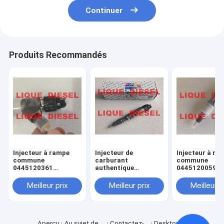
Continuer
Produits Recommandés
Injecteur à rampe
Injecteur de
Injecteur à ra
commune
carburant
commune
0445120361
authentique
0445120059
445120361 0 445
445120290
0445120231 0
120 361 5801479314
0445120290 0 445
120 059 0 445
Meilleur prix
Meilleur prix
Meilleur p
120 290 L4700-
231 pour 4945
1112100A-A38
3976372 5263
L47001112100AA38
L4700-A-A38
Aperçu
Au sujet de
Contactez-
Desktop