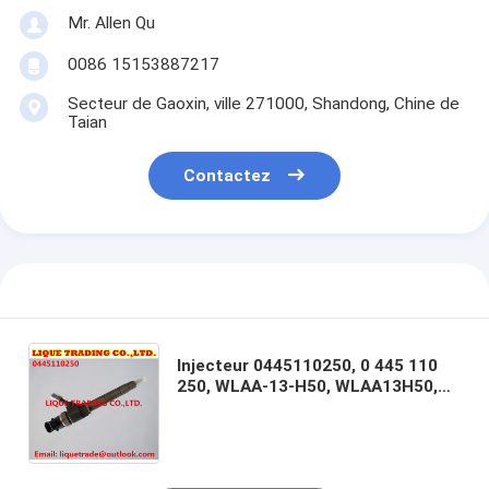
Mr. Allen Qu
0086 15153887217
Secteur de Gaoxin, ville 271000, Shandong, Chine de
Taian
Contactez
Injecteur 0445110250, 0 445 110
250, WLAA-13-H50, WLAA13H50,
WLAA 13 H50, diesel de CR de
BOSCH de MAZDA BT-50 2,5 de
VOITURE