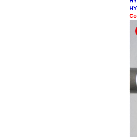
HY
HY
Co