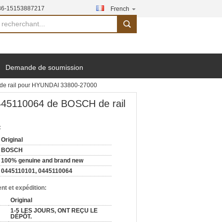
86-15153887217
French
search
Demande de soumission
 de rail pour HYUNDAI 33800-27000
0445110064 de BOSCH de rail
:
Original
BOSCH
100% genuine and brand new
0445110101, 0445110064
nt et expédition:
Original
1-5 LES JOURS, ONT REÇU LE
DÉPÔT.