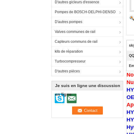
D'autres gicleurs d'essence
Pompes de BOSCH-DELPHI-DENSO
D'autres pompes
Valves communes de rail
Capteurs communs de rail
sk
kits de réparation
QQ
Turbocompresseur
Em
D'autres pièces
No
Nu
Je suis en ligne une discussion
HY
en ligne
OE
Ap
HY
HY
Hy