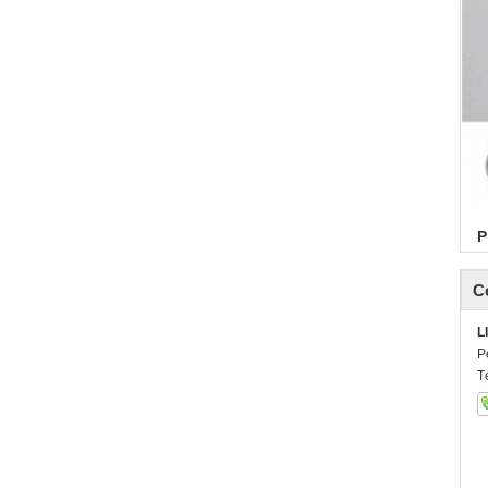
P
C
L
P
T