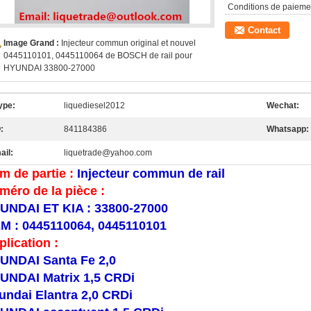
Conditions de paieme
Contact
Image Grand :
Injecteur commun original et nouvel
0445110101, 0445110064 de BOSCH de rail pour
HYUNDAI 33800-27000
ype:
liquediesel2012
Wechat:
:
841184386
Whatsapp:
ail:
liquetrade@yahoo.com
m de partie :
Injecteur commun de rail
méro de la pièce :
UNDAI ET KIA : 33800-27000
M : 0445110064, 0445110101
plication :
UNDAI Santa Fe 2,0
UNDAI Matrix 1,5 CRDi
undai Elantra 2,0 CRDi